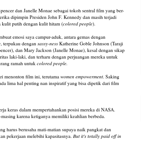
pencer dan Janelle Monae sebagai tokoh sentral film yang ber-
erika dipimpin Presiden John F. Kennedy dan masih terjadi
 kulit putih dengan kulit hitam (
colored people
).
membuat emosi saya campur-aduk, antara gemas dengan
e
, terpukau dengan
sassy-ness
Katherine Goble Johnson (Taraji
encer), dan Mary Jackson (Janelle Monae), kesal dengan sikap
ritas laki-laki, dan terharu dengan perjuangan mereka untuk
kurang ramah untuk
colored people.
ri menonton film ini, terutama
women empowerment
. Saking
da lima hal penting nan inspiratif yang bisa dipetik dari film
kerja keras dalam mempertahankan posisi mereka di NASA.
asing karena ketiganya memiliki keahlian berbeda.
ng harus berusaha mati-matian supaya naik pangkat dan
an pekerjaan melebihi kapasitasnya.
But it's totally paid off in