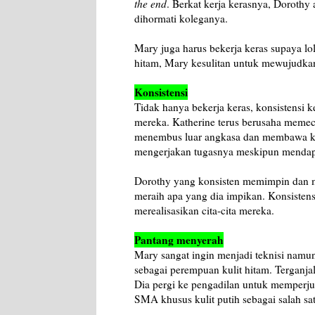
the end
. Berkat kerja kerasnya, Dorothy 
dihormati koleganya.
Mary juga harus bekerja keras supaya l
hitam, Mary kesulitan untuk mewujudkan 
Konsistensi
Tidak hanya bekerja keras, konsistensi 
mereka. Katherine terus berusaha meme
menembus luar angkasa dan membawa kem
mengerjakan tugasnya meskipun mendapat
Dorothy yang konsisten memimpin dan
meraih apa yang dia impikan. Konsistens
merealisasikan cita-cita mereka.
Pantang menyerah
Mary sangat ingin menjadi teknisi namun
sebagai perempuan kulit hitam. Terganjal
Dia pergi ke pengadilan untuk memperj
SMA khusus kulit putih sebagai salah sa