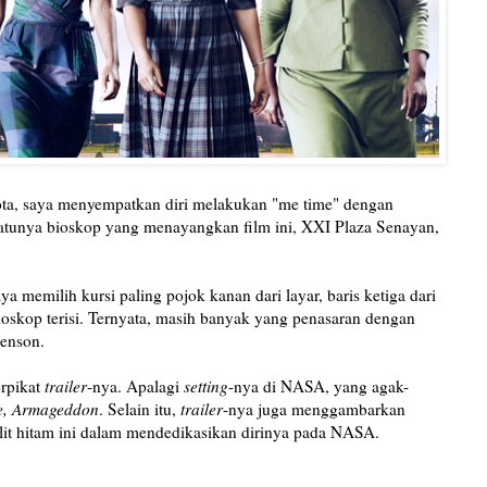
kota, saya menyempatkan diri melakukan "me time" dengan
satunya bioskop yang menayangkan film ini, XXI Plaza Senayan,
a memilih kursi paling pojok kanan dari layar, baris ketiga dari
bioskop terisi. Ternyata, masih banyak yang penasaran dengan
Henson.
erpikat
trailer
-nya. Apalagi
setting
-nya di NASA, yang agak-
vie, Armageddon
. Selain itu,
trailer
-nya juga menggambarkan
lit hitam ini dalam mendedikasikan dirinya pada NASA.