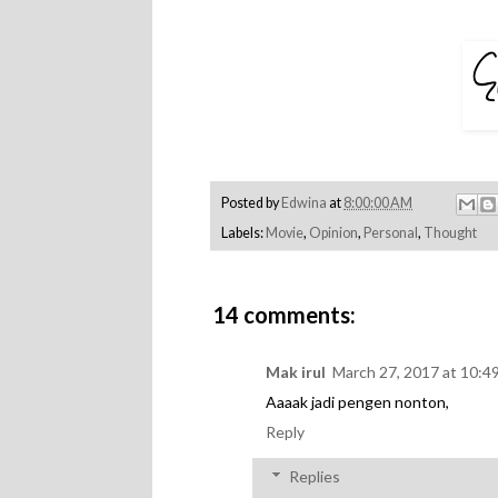
Posted by
Edwina
at
8:00:00 AM
Labels:
Movie
,
Opinion
,
Personal
,
Thought
14 comments:
Mak irul
March 27, 2017 at 10:4
Aaaak jadi pengen nonton,
Reply
Replies