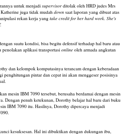
marannya untuk menjadi
supervisor
ditolak oleh HRD judes Mrs
. Katherine juga tidak mudah
down
saat laporan yang dibuat atas
anipulasi rekan kerja yang
take credit for her hard work. She's
.
ngan suatu kondisi, bisa begitu defensif terhadap hal baru atau
tu penolakan aplikasi transportasi
online
oleh armada angkutan
orothy dan kelompok komputasinya terancam dengan keberadaan
i penghitungan pintar dan cepat ini akan menggeser posisinya
ual.
kkan mesin IBM 7090 tersebut, berusaha berdamai dengan mesin
. Dengan penuh ketekunan, Dorothy belajar hal baru dari buku
in IBM 7090 itu. Hasilnya, Dorothy dipercaya menjadi
7090.
kunci kesuksesan. Hal ini dibuktikan dengan dukungan ibu,