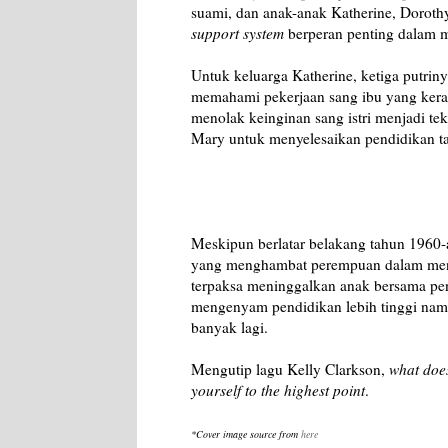
suami, dan anak-anak Katherine, Doroth
support system
berperan penting dalam 
Untuk keluarga Katherine, ketiga putri
memahami pekerjaan sang ibu yang kera
menolak keinginan sang istri menjadi te
Mary untuk menyelesaikan pendidikan ta
Meskipun berlatar belakang tahun 1960-a
yang menghambat perempuan dalam meng
terpaksa meninggalkan anak bersama pe
mengenyam pendidikan lebih tinggi nam
banyak lagi.
Mengutip lagu Kelly Clarkson,
what does
yourself to the highest point
.
*Cover image source from
here