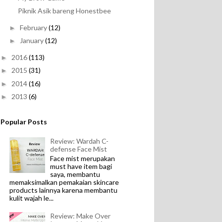
Piknik Asik bareng Honestbee
February
(12)
►
January
(12)
►
2016
(113)
►
2015
(31)
►
2014
(16)
►
2013
(6)
►
Popular Posts
Review: Wardah C-
defense Face Mist
Face mist merupakan
must have item bagi
saya, membantu
memaksimalkan pemakaian skincare
products lainnya karena membantu
kulit wajah le...
Review: Make Over