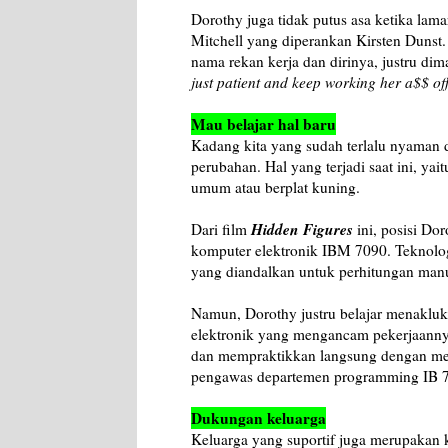
Dorothy juga tidak putus asa ketika la
Mitchell yang diperankan Kirsten Dunst
nama rekan kerja dan dirinya, justru dim
just patient and keep working her a$$ off
Mau belajar hal baru
Kadang kita yang sudah terlalu nyaman de
perubahan. Hal yang terjadi saat ini, yai
umum atau berplat kuning.
Hidden Figures
Dari film
ini, posisi D
komputer elektronik IBM 7090. Teknolog
yang diandalkan untuk perhitungan man
Namun, Dorothy justru belajar menaklu
elektronik yang mengancam pekerjaannya
dan mempraktikkan langsung dengan mes
pengawas departemen programming IB 
Dukungan keluarga
Keluarga yang suportif juga merupakan 