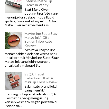
Intense Matte Lip
Cream in Vanity
Saat Make Over
posting tiga foto yang
menunjukkan delapan tube liquid
lipstick, i was out of my mind. Gilak,
Make Over akhirnya merilis m...
Maybelline SuperStay
Matte Ink™ City
Edition in Delicate
Review
Akhirnya, Maybelline
menambahkan delapan warna baru
untuk produk Maybelline SuperStay
Matte Ink yang lebih wearable
untuk daily makeup! S...
ESQA Travel
Collection: Blush &
Mini Lip Gloss Review
Salah satu brand lokal
yang memiliki
branding cukup kuat adalah ESQA
Cosmetics, yang mengusung
konsep kosmetik vegan pertama di
Indonesia...