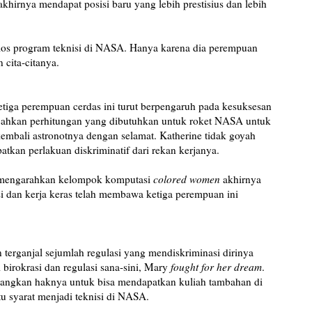
akhirnya mendapat posisi baru yang lebih prestisius dan lebih
olos program teknisi di NASA. Hanya karena dia perempuan
cita-citanya.
ketiga perempuan cerdas ini turut berpengaruh pada kesuksesan
cahkan perhitungan yang dibutuhkan untuk roket NASA untuk
bali astronotnya dengan selamat. Katherine tidak goyah
kan perlakuan diskriminatif dari rekan kerjanya.
 mengarahkan kelompok komputasi
colored women
akhirnya
i dan kerja keras telah membawa ketiga perempuan ini
 terganjal sejumlah regulasi yang mendiskriminasi dirinya
 birokrasi dan regulasi sana-sini, Mary
fought for her dream
.
uangkan haknya untuk bisa mendapatkan kuliah tambahan di
tu syarat menjadi teknisi di NASA.