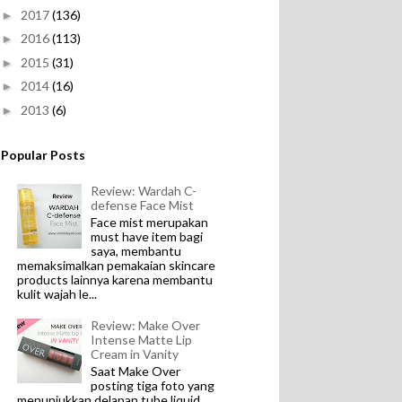
2017
(136)
►
2016
(113)
►
2015
(31)
►
2014
(16)
►
2013
(6)
►
Popular Posts
Review: Wardah C-
defense Face Mist
Face mist merupakan
must have item bagi
saya, membantu
memaksimalkan pemakaian skincare
products lainnya karena membantu
kulit wajah le...
Review: Make Over
Intense Matte Lip
Cream in Vanity
Saat Make Over
posting tiga foto yang
menunjukkan delapan tube liquid