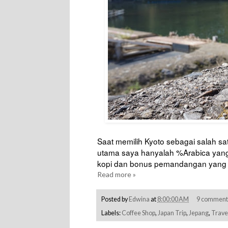
Saat memilih Kyoto sebagai salah satu
utama saya hanyalah %Arabica yang
kopi dan bonus pemandangan yang s
Read more »
Posted by
Edwina
at
8:00:00 AM
9 comment
Labels:
Coffee Shop
,
Japan Trip
,
Jepang
,
Trave