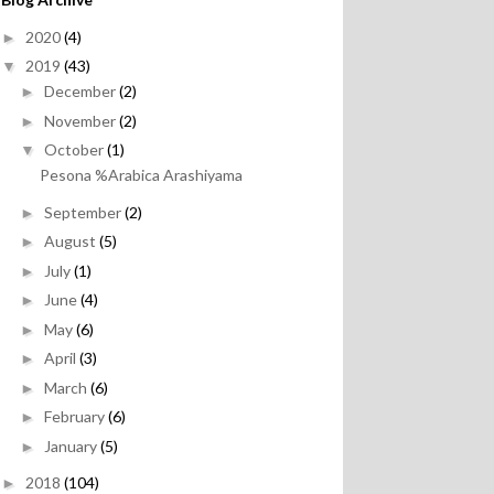
2020
(4)
►
2019
(43)
▼
December
(2)
►
November
(2)
►
October
(1)
▼
Pesona %Arabica Arashiyama
September
(2)
►
August
(5)
►
July
(1)
►
June
(4)
►
May
(6)
►
April
(3)
►
March
(6)
►
February
(6)
►
January
(5)
►
2018
(104)
►