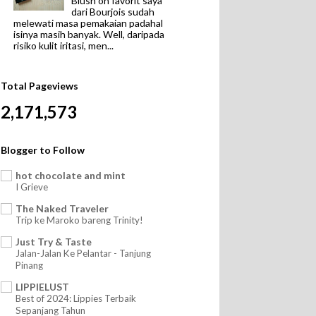
Blush on favorit saya
dari Bourjois sudah
melewati masa pemakaian padahal
isinya masih banyak. Well, daripada
risiko kulit iritasi, men...
Total Pageviews
2,171,573
Blogger to Follow
hot chocolate and mint
I Grieve
The Naked Traveler
Trip ke Maroko bareng Trinity!
Just Try & Taste
Jalan-Jalan Ke Pelantar - Tanjung
Pinang
LIPPIELUST
Best of 2024: Lippies Terbaik
Sepanjang Tahun