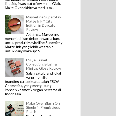
lipstick, i was out of my mind. Gilak,
Make Over akhirnya merilis m...
Maybelline SuperStay
Matte Ink™ City
Edition in Delicate
Review
Akhirnya, Maybelline
menambahkan delapan warna baru
untuk produk Maybelline SuperStay
Matte Ink yang lebih wearable
untuk daily makeup! S...
ESQA Travel
Collection: Blush &
Mini Lip Gloss Review
Salah satu brand lokal
yang memiliki
branding cukup kuat adalah ESQA
Cosmetics, yang mengusung
konsep kosmetik vegan pertama di
Indonesia...
Make Over Blush On
Single in Promiscious
Peach