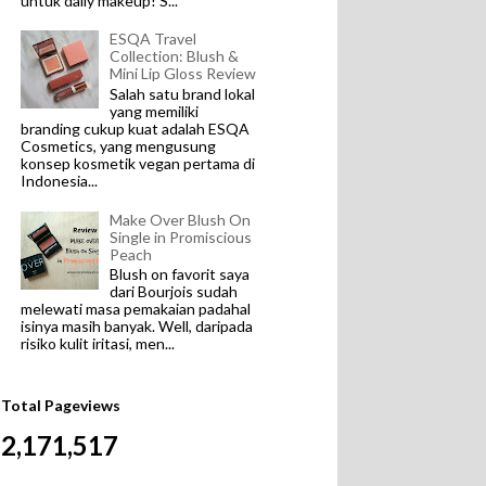
untuk daily makeup! S...
ESQA Travel
Collection: Blush &
Mini Lip Gloss Review
Salah satu brand lokal
yang memiliki
branding cukup kuat adalah ESQA
Cosmetics, yang mengusung
konsep kosmetik vegan pertama di
Indonesia...
Make Over Blush On
Single in Promiscious
Peach
Blush on favorit saya
dari Bourjois sudah
melewati masa pemakaian padahal
isinya masih banyak. Well, daripada
risiko kulit iritasi, men...
Total Pageviews
2,171,517