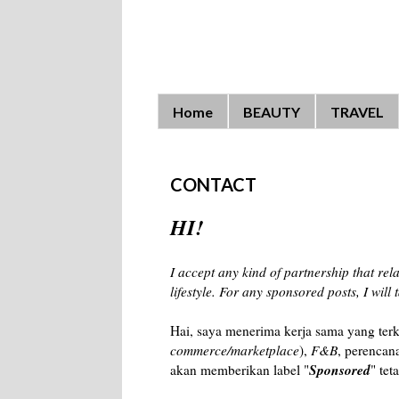
Home
BEAUTY
TRAVEL
CONTACT
HI!
I accept any kind of partnership that rel
lifestyle. For any sponsored posts, I will 
Hai, saya menerima kerja sama yang terka
commerce/marketplace
),
F&B
, perencan
Sponsored
akan memberikan label "
" tet