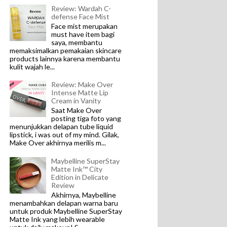
Review: Wardah C-
defense Face Mist
Face mist merupakan
must have item bagi
saya, membantu
memaksimalkan pemakaian skincare
products lainnya karena membantu
kulit wajah le...
Review: Make Over
Intense Matte Lip
Cream in Vanity
Saat Make Over
posting tiga foto yang
menunjukkan delapan tube liquid
lipstick, i was out of my mind. Gilak,
Make Over akhirnya merilis m...
Maybelline SuperStay
Matte Ink™ City
Edition in Delicate
Review
Akhirnya, Maybelline
menambahkan delapan warna baru
untuk produk Maybelline SuperStay
Matte Ink yang lebih wearable