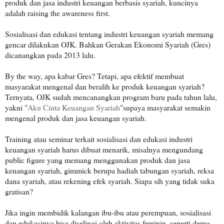
produk dan jasa industri keuangan berbasis syariah, kuncinya
adalah raising the awareness first.
Sosialisasi dan edukasi tentang industri keuangan syariah memang
gencar dilakukan OJK. Bahkan Gerakan Ekonomi Syariah (Gres)
dicanangkan pada 2013 lalu.
By the way, apa kabar Gres? Tetapi, apa efektif membuat
masyarakat mengenal dan beralih ke produk keuangan syariah?
Ternyata, OJK sudah mencanangkan program baru pada tahun lalu,
yakni "
Aku Cinta Keuangan Syariah
"supaya masyarakat semakin
mengenal produk dan jasa keuangan syariah.
Training atau seminar terkait sosialisasi dan edukasi industri
keuangan syariah harus dibuat menarik, misalnya mengundang
public figure yang memang menggunakan produk dan jasa
keuangan syariah, gimmick berupa hadiah tabungan syariah, reksa
dana syariah, atau rekening efek syariah. Siapa sih yang tidak suka
gratisan?
Jika ingin membidik kalangan ibu-ibu atau perempuan, sosialisasi
dan edukasinya bisa diselingi oleh aktivitas feminin, seperti demo