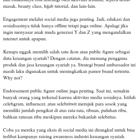
masak, beauty class, hijab tutorial, dan lain-lain.
Engagement melalui social media juga penting. Jadi, edukasi dan
sosialisasinya tidak hanya offline tetapi juga online. Apalagi jika
ingin menyasar anak muda generasi Y dan Z yang mengandalkan
internet untuk apapun.
Kenapa nggak memilih salah satu ikon atau public figure sebagai
duta keuangan syariah? Dengan catatan, dia memang pengguna
produk dan jasa keuangan syariah ya. Strategi brand ambassador ini
masih laku digunakan untuk meningkatkan pamor brand tertentu.
Why not?
Endorsement public figure online juga penting. Saat ini, semakin
banyak orang yang terkenal karena aktivitas media sosialnya. Istilah
celebgram, influencer, atau selebritwit merujuk para sosok yang
memiliki jumlah pengikut di atas rata-rata, ribuan, puluhan ribu,
bahkan ratusan ribu meskipun mereka bukanlah selebritas.
Coba ya mereka yang eksis di social media ini dirangkul untuk bisa
terlibat kampanye raising awareness industri keuangan syariah.