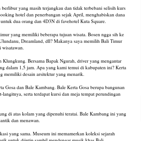
berlibur yang masih terjangkau dan tidak terbebani selisih kurs
 booking hotel dan penerbangan sejak April, menghabiskan dana
ia untuk dua orang dan 4D3N di favehotel Kuta Square.
 timur yang memiliki beberapa tujuan wisata. Bosen ngga sih ke
 Ulundanu, Dreamland, dll? Makanya saya memilih Bali Timur
i wisatawan.
ten Klungkung. Bersama Bapak Ngurah, driver yang mengantar
g dalam 1,5 jam. Apa yang kami temui di kabupaten ini? Kerta
 memiliki desain arsitektur yang menarik.
 Kerta Gosa dan Bale Kambang. Bale Kerta Gosa berupa bangunan
it-langitnya, serta terdapat kursi dan meja tempat perundingan
g di atas kolam yang dipenuhi teratai. Bale Kambang ini yang
 cantik dan menawan.
okasi yang sama. Museum ini memamerkan koleksi sejarah
rik untuk diintip sambil mendengar musik khas Bali.