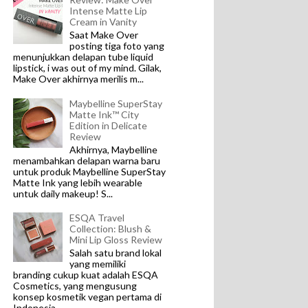
Intense Matte Lip
Cream in Vanity
Saat Make Over
posting tiga foto yang
menunjukkan delapan tube liquid
lipstick, i was out of my mind. Gilak,
Make Over akhirnya merilis m...
Maybelline SuperStay
Matte Ink™ City
Edition in Delicate
Review
Akhirnya, Maybelline
menambahkan delapan warna baru
untuk produk Maybelline SuperStay
Matte Ink yang lebih wearable
untuk daily makeup! S...
ESQA Travel
Collection: Blush &
Mini Lip Gloss Review
Salah satu brand lokal
yang memiliki
branding cukup kuat adalah ESQA
Cosmetics, yang mengusung
konsep kosmetik vegan pertama di
Indonesia...