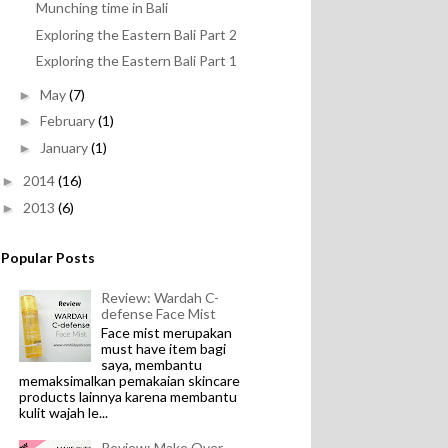
Munching time in Bali
Exploring the Eastern Bali Part 2
Exploring the Eastern Bali Part 1
May
(7)
►
February
(1)
►
January
(1)
►
2014
(16)
►
2013
(6)
►
Popular Posts
Review: Wardah C-
defense Face Mist
Face mist merupakan
must have item bagi
saya, membantu
memaksimalkan pemakaian skincare
products lainnya karena membantu
kulit wajah le...
Review: Make Over