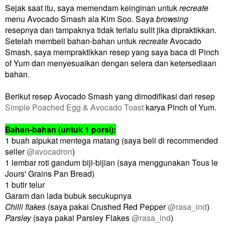
Sejak saat itu, saya memendam keinginan untuk
recreate
menu Avocado Smash ala Kim Soo. Saya
browsing
resepnya dan tampaknya tidak terlalu sulit jika dipraktikkan.
Setelah membeli bahan-bahan untuk
recreate
Avocado
Smash, saya mempraktikkan resep yang saya baca di Pinch
of Yum dan menyesuaikan dengan selera dan ketersediaan
bahan.
Berikut resep Avocado Smash yang dimodifikasi dari resep
Simple Poached Egg & Avocado Toast
karya Pinch of Yum.
Bahan-bahan (untuk 1 porsi):
1 buah alpukat mentega matang (saya beli di recommended
seller
@avocadron
)
1 lembar roti gandum biji-bijian (saya menggunakan Tous le
Jours' Grains Pan Bread)
1 butir telur
Garam dan lada bubuk secukupnya
Chilli flakes
(saya pakai Crushed Red Pepper
@rasa_ind
)
Parsley
(saya pakai Parsley Flakes
@rasa_ind
)