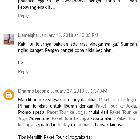
poached egg :p. Tp avocadonya pengen iihhh :D. Udah
kebayang enak itu..
Reply
Liamelqha
January 11, 2018 at 10:05 PM
Kak, itu telurnya bakalan ada rasa vinegarnya ga? Sumpah
ngiler banget, Pengen banget coba bikin beginian..
Lia,
Reply
Dharmo Lecong
January 27, 2018 at 1:37 AM
Mau liburan ke yogyakarta banyak pilihan
Paket Tour ke Jogja
.
Pilihan lengkap untuk liburan dengan
Paket Tour ke Jogja
.
Promo spesial
Paket Tour ke Jogja
. Mulai dari
Paket Tour ke
Jogja
Adventure,
Paket Tour ke Jogja
wisata alam,
Paket Tour
ke Jogja
sejarah dan budaya, dan masih banyak lainnya.
Tips Memilih Paket Tour di Yogyakarta: