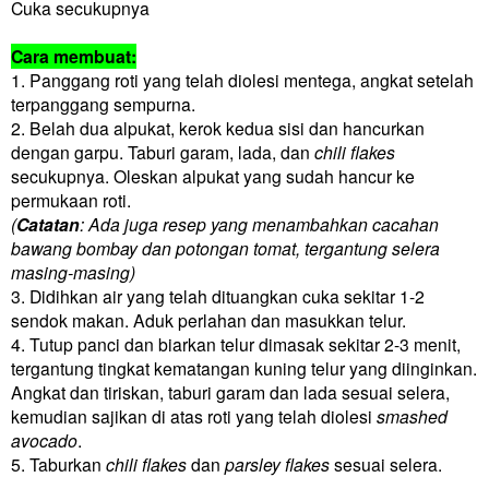
Cuka secukupnya
Cara membuat:
1. Panggang roti yang telah diolesi mentega, angkat setelah
terpanggang sempurna.
2. Belah dua alpukat, kerok kedua sisi dan hancurkan
dengan garpu. Taburi garam, lada, dan
chili flakes
secukupnya. Oleskan alpukat yang sudah hancur ke
permukaan roti.
(
Catatan
: Ada juga resep yang menambahkan cacahan
bawang bombay dan potongan tomat, tergantung selera
masing-masing)
3. Didihkan air yang telah dituangkan cuka sekitar 1-2
sendok makan. Aduk perlahan dan masukkan telur.
4. Tutup panci dan biarkan telur dimasak sekitar 2-3 menit,
tergantung tingkat kematangan kuning telur yang diinginkan.
Angkat dan tiriskan, taburi garam dan lada sesuai selera,
kemudian sajikan di atas roti yang telah diolesi
smashed
avocado
.
5. Taburkan
chili flakes
dan
parsley flakes
sesuai selera.