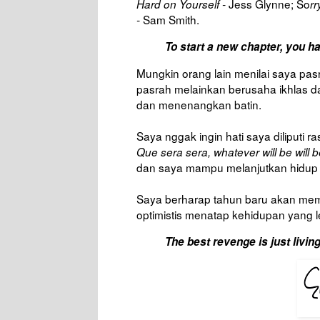
Jess Glynne; So
Hard on Yourself -
rr
Sam Smith.
-
To start a new chapter, you h
Mungkin orang lain menilai saya pas
pasrah melainkan berusaha ikhlas d
dan menenangkan batin.
Saya nggak ingin hati saya diliputi
Que sera sera, whatever will be will 
dan saya mampu melanjutkan hidup 
Saya berharap tahun baru akan membe
optimistis menatap kehidupan yang l
The best revenge is just living 