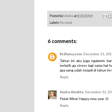
Posted by
Edwina
at
8:00:00 AM
Labels:
Personal
6 comments:
fit2fancy.com
December 31, 201
Tahun ini aku juga ngalamin bany
terlatih ga stress lagi sama hal-
apa yang udah terjadi di tahun ini
Reply
Andra Alodita
December 31, 20
Peluk Wina! Happy new year :D
Reply