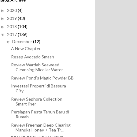
2020
(4)
►
2019
(43)
►
2018
(104)
►
2017
(136)
▼
December
(12)
▼
A New Chapter
Resep Avocado Smash
Review Wardah Seaweed
Cleansing Micellar Water
Review Pond's Magic Powder BB
Investasi Properti di Bassura
City
Review Sephora Collection
Smart liner
Persiapan Pesta Tahun Baru di
Rumah
Review Freeman Deep Clearing
Manuka Honey + Tea Tr...