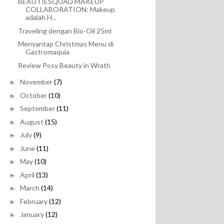
BEAUTIESQUAD MAKEUP
COLLABORATION: Makeup
adalah H...
Traveling dengan Bio-Oil 25ml
Menyantap Christmas Menu di
Gastromaquia
Review Posy Beauty in Wrath
November
(7)
►
October
(10)
►
September
(11)
►
August
(15)
►
July
(9)
►
June
(11)
►
May
(10)
►
April
(13)
►
March
(14)
►
February
(12)
►
January
(12)
►