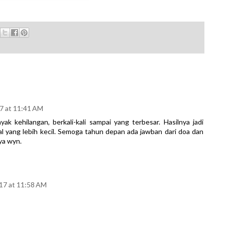
7 at 11:41 AM
ak kehilangan, berkali-kali sampai yang terbesar. Hasilnya jadi
hal yang lebih kecil. Semoga tahun depan ada jawban dari doa dan
 ya wyn.
17 at 11:58 AM