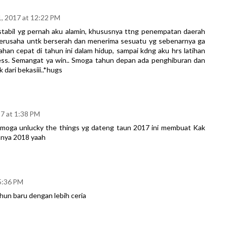
, 2017 at 12:22 PM
k stabil yg pernah aku alamin, khususnya ttng penempatan daerah
 berusaha untk berserah dan menerima sesuatu yg sebenarnya ga
ahan cepat di tahun ini dalam hidup, sampai kdng aku hrs latihan
tress. Semangat ya win.. Smoga tahun depan ada penghiburan dan
 dari bekasiii..*hugs
7 at 1:38 PM
moga unlucky the things yg dateng taun 2017 ini membuat Kak
hnya 2018 yaah
 5:36 PM
hun baru dengan lebih ceria