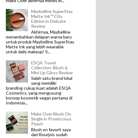
Make Over akhirnya merilis m...
Maybelline SuperStay
Matte Ink™ City
Edition in Delicate
Review
Akhirnya, Maybelline
menambahkan delapan warna baru
untuk produk Maybelline SuperStay
Matte Ink yang lebih wearable
untuk daily makeup! S...
ESQA Travel
Collection: Blush &
Mini Lip Gloss Review
Salah satu brand lokal
yang memiliki
branding cukup kuat adalah ESQA
Cosmetics, yang mengusung
konsep kosmetik vegan pertama di
Indonesia...
Make Over Blush On
Single in Promiscious
Peach
Blush on favorit saya
dari Bourjois sudah