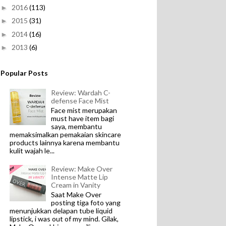
2016
(113)
►
2015
(31)
►
2014
(16)
►
2013
(6)
►
Popular Posts
Review: Wardah C-
defense Face Mist
Face mist merupakan
must have item bagi
saya, membantu
memaksimalkan pemakaian skincare
products lainnya karena membantu
kulit wajah le...
Review: Make Over
Intense Matte Lip
Cream in Vanity
Saat Make Over
posting tiga foto yang
menunjukkan delapan tube liquid
lipstick, i was out of my mind. Gilak,