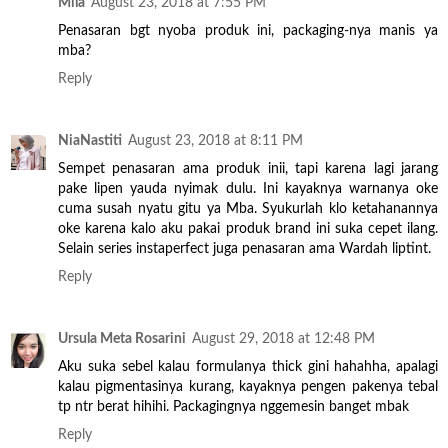
Mila
August 23, 2018 at 7:55 PM
Penasaran bgt nyoba produk ini, packaging-nya manis ya
mba?
Reply
NiaNastiti
August 23, 2018 at 8:11 PM
Sempet penasaran ama produk inii, tapi karena lagi jarang
pake lipen yauda nyimak dulu. Ini kayaknya warnanya oke
cuma susah nyatu gitu ya Mba. Syukurlah klo ketahanannya
oke karena kalo aku pakai produk brand ini suka cepet ilang.
Selain series instaperfect juga penasaran ama Wardah liptint.
Reply
Ursula Meta Rosarini
August 29, 2018 at 12:48 PM
Aku suka sebel kalau formulanya thick gini hahahha, apalagi
kalau pigmentasinya kurang, kayaknya pengen pakenya tebal
tp ntr berat hihihi. Packagingnya nggemesin banget mbak
Reply