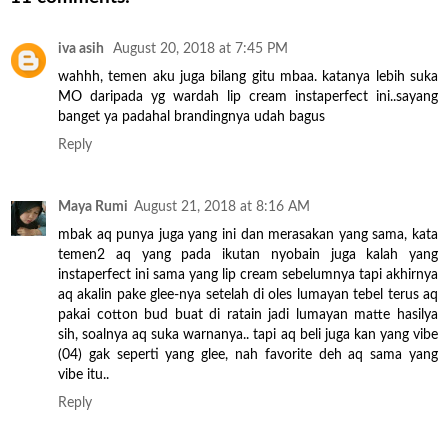
iva asih
August 20, 2018 at 7:45 PM
wahhh, temen aku juga bilang gitu mbaa. katanya lebih suka
MO daripada yg wardah lip cream instaperfect ini..sayang
banget ya padahal brandingnya udah bagus
Reply
Maya Rumi
August 21, 2018 at 8:16 AM
mbak aq punya juga yang ini dan merasakan yang sama, kata
temen2 aq yang pada ikutan nyobain juga kalah yang
instaperfect ini sama yang lip cream sebelumnya tapi akhirnya
aq akalin pake glee-nya setelah di oles lumayan tebel terus aq
pakai cotton bud buat di ratain jadi lumayan matte hasilya
sih, soalnya aq suka warnanya.. tapi aq beli juga kan yang vibe
(04) gak seperti yang glee, nah favorite deh aq sama yang
vibe itu..
Reply