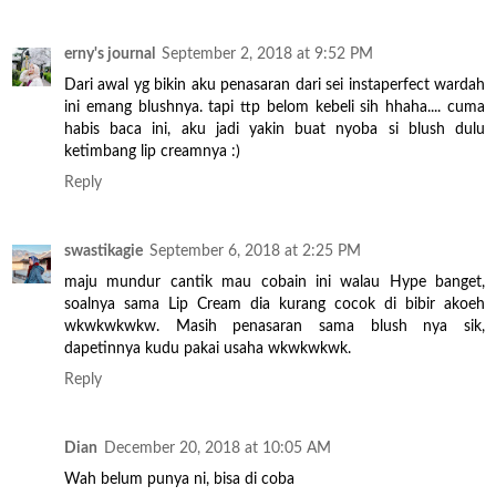
erny's journal
September 2, 2018 at 9:52 PM
Dari awal yg bikin aku penasaran dari sei instaperfect wardah
ini emang blushnya. tapi ttp belom kebeli sih hhaha.... cuma
habis baca ini, aku jadi yakin buat nyoba si blush dulu
ketimbang lip creamnya :)
Reply
swastikagie
September 6, 2018 at 2:25 PM
maju mundur cantik mau cobain ini walau Hype banget,
soalnya sama Lip Cream dia kurang cocok di bibir akoeh
wkwkwkwkw. Masih penasaran sama blush nya sik,
dapetinnya kudu pakai usaha wkwkwkwk.
Reply
Dian
December 20, 2018 at 10:05 AM
Wah belum punya ni, bisa di coba