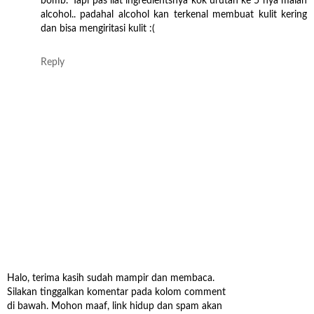
bomb.' Tapi pas liat ingredientsnya kok urutan ke 5 nya malah
alcohol.. padahal alcohol kan terkenal membuat kulit kering
dan bisa mengiritasi kulit :(
Reply
Halo, terima kasih sudah mampir dan membaca.
Silakan tinggalkan komentar pada kolom comment
di bawah. Mohon maaf, link hidup dan spam akan