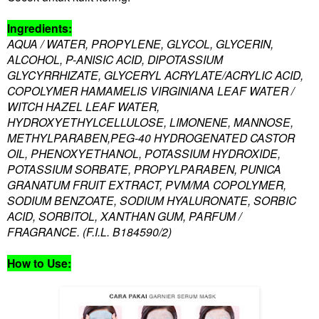
Ingredients:
AQUA / WATER, PROPYLENE, GLYCOL, GLYCERIN,
ALCOHOL, P-ANISIC ACID, DIPOTASSIUM
GLYCYRRHIZATE, GLYCERYL ACRYLATE/ACRYLIC ACID,
COPOLYMER HAMAMELIS VIRGINIANA LEAF WATER /
WITCH HAZEL LEAF WATER,
HYDROXYETHYLCELLULOSE, LIMONENE, MANNOSE,
METHYLPARABEN,PEG-40 HYDROGENATED CASTOR
OIL, PHENOXYETHANOL, POTASSIUM HYDROXIDE,
POTASSIUM SORBATE, PROPYLPARABEN, PUNICA
GRANATUM FRUIT EXTRACT, PVM/MA COPOLYMER,
SODIUM BENZOATE, SODIUM HYALURONATE, SORBIC
ACID, SORBITOL, XANTHAN GUM, PARFUM /
FRAGRANCE. (F.I.L. B184590/2)
How to Use: