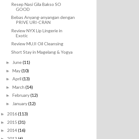
Resep Nasi Gila Bakso SO
GOOD
Bebas Anyang-anyangan dengan
PRIVE URI-CRAN
Review NYX Lip Lingerie in
Exotic
Review MUJI Oil Cleansing
Short Stay in Magelang & Yogya
June
(11)
►
May
(10)
►
April
(13)
►
March
(14)
►
February
(12)
►
January
(12)
►
2016
(113)
►
2015
(31)
►
2014
(16)
►
2013
(6)
►