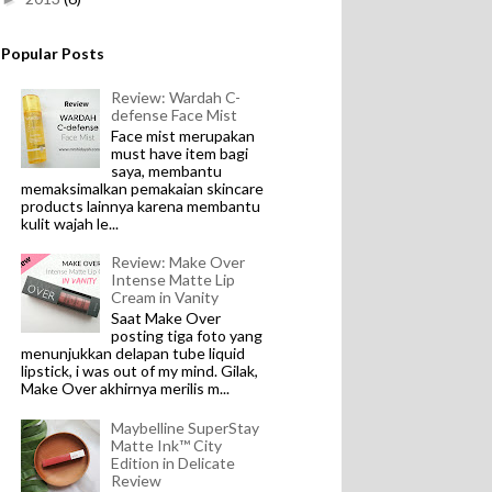
Popular Posts
Review: Wardah C-
defense Face Mist
Face mist merupakan
must have item bagi
saya, membantu
memaksimalkan pemakaian skincare
products lainnya karena membantu
kulit wajah le...
Review: Make Over
Intense Matte Lip
Cream in Vanity
Saat Make Over
posting tiga foto yang
menunjukkan delapan tube liquid
lipstick, i was out of my mind. Gilak,
Make Over akhirnya merilis m...
Maybelline SuperStay
Matte Ink™ City
Edition in Delicate
Review