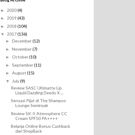
2020
(4)
►
2019
(43)
►
2018
(104)
►
2017
(136)
▼
December
(12)
►
November
(7)
►
October
(10)
►
September
(11)
►
August
(15)
►
July
(9)
▼
Review SASC Ultimatte Lip
Liquid Dazzling Deeds X ...
Sensasi Pijat di The Shampoo
Lounge Seminyak
Review SK-II Atmosphere CC
Cream SPF50 PA++++
Belanja Online Bonus Cashback
dari ShopBack