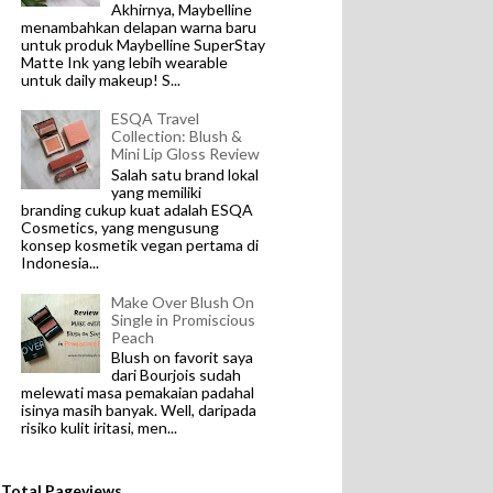
Akhirnya, Maybelline
menambahkan delapan warna baru
untuk produk Maybelline SuperStay
Matte Ink yang lebih wearable
untuk daily makeup! S...
ESQA Travel
Collection: Blush &
Mini Lip Gloss Review
Salah satu brand lokal
yang memiliki
branding cukup kuat adalah ESQA
Cosmetics, yang mengusung
konsep kosmetik vegan pertama di
Indonesia...
Make Over Blush On
Single in Promiscious
Peach
Blush on favorit saya
dari Bourjois sudah
melewati masa pemakaian padahal
isinya masih banyak. Well, daripada
risiko kulit iritasi, men...
Total Pageviews