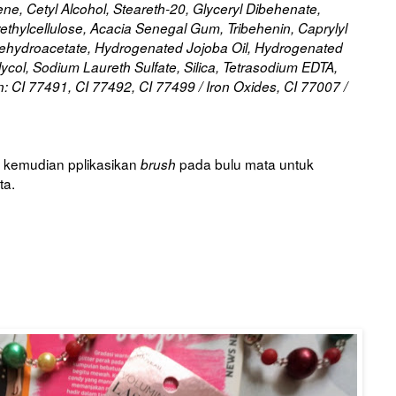
ene, Cetyl Alcohol, Steareth-20, Glyceryl Dibehenate,
ethylcellulose, Acacia Senegal Gum, Tribehenin, Caprylyl
Dehydroacetate, Hydrogenated Jojoba Oil, Hydrogenated
ycol, Sodium Laureth Sulfate, Silica, Tetrasodium EDTA,
: CI 77491, CI 77492, CI 77499 / Iron Oxides, CI 77007 /
a, kemudian pplikasikan
pada bulu mata untuk
brush
ta.