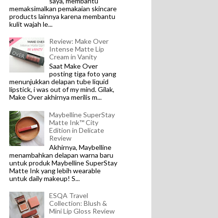
saya, membantu
memaksimalkan pemakaian skincare
products lainnya karena membantu
kulit wajah le...
Review: Make Over
Intense Matte Lip
Cream in Vanity
Saat Make Over
posting tiga foto yang
menunjukkan delapan tube liquid
lipstick, i was out of my mind. Gilak,
Make Over akhirnya merilis m...
Maybelline SuperStay
Matte Ink™ City
Edition in Delicate
Review
Akhirnya, Maybelline
menambahkan delapan warna baru
untuk produk Maybelline SuperStay
Matte Ink yang lebih wearable
untuk daily makeup! S...
ESQA Travel
Collection: Blush &
Mini Lip Gloss Review