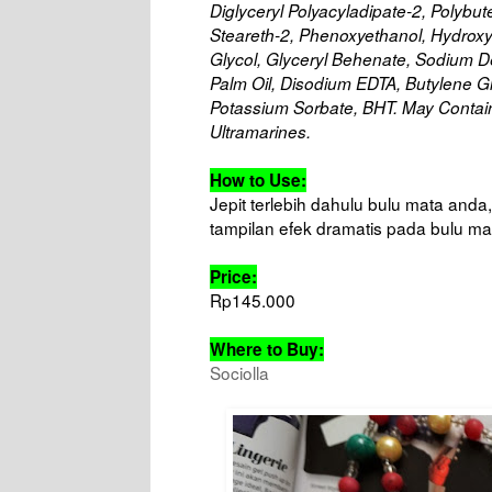
Diglyceryl Polyacyladipate-2, Polybut
Steareth-2, Phenoxyethanol, Hydroxy
Glycol, Glyceryl Behenate, Sodium 
Palm Oil, Disodium EDTA, Butylene Gl
Potassium Sorbate, BHT. May Contain
Ultramarines.
How to Use:
Jepit terlebih dahulu bulu mata and
tampilan efek dramatis pada bulu ma
Price:
Rp145.000
Where to Buy:
Sociolla