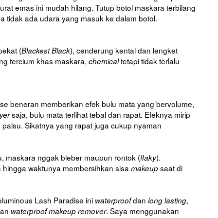
urat emas ini mudah hilang. Tutup botol maskara terbilang
a tidak ada udara yang masuk ke dalam botol.
ekat (
), cenderung kental dan lengket
Blackest Black
ang tercium khas maskara,
tetapi tidak terlalu
chemical
dise beneran memberikan efek bulu mata yang bervolume,
saja, bulu mata terlihat tebal dan rapat. Efeknya mirip
ayer
palsu. Sikatnya yang rapat juga cukup nyaman
u, maskara nggak bleber maupun rontok (
).
flaky
n hingga waktunya membersihkan sisa
saat di
makeup
oluminous Lash Paradise ini
dan
,
waterproof
long lasting
kan
. Saya menggunakan
waterproof makeup remover