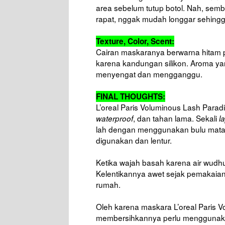
area sebelum tutup botol. Nah, semb
rapat, nggak mudah longgar sehingg
Texture, Color, Scent:
Cairan maskaranya berwarna hitam p
karena kandungan silikon. Aroma y
menyengat dan mengganggu.
FINAL THOUGHTS:
L’oreal Paris Voluminous Lash Para
, dan tahan lama. Sekali
waterproof
l
lah dengan menggunakan bulu mata 
digunakan dan lentur.
Ketika wajah basah karena air wudh
Kelentikannya awet sejak pemakaia
rumah.
Oleh karena maskara L’oreal Paris V
membersihkannya perlu mengguna