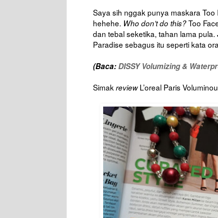
Saya sih nggak punya maskara Too F
hehehe.
Too Face
Who don’t do this?
dan tebal seketika, tahan lama pula
Paradise sebagus itu seperti kata o
(Baca:
DISSY Volumizing & Waterp
Simak
L’oreal Paris Volumino
review