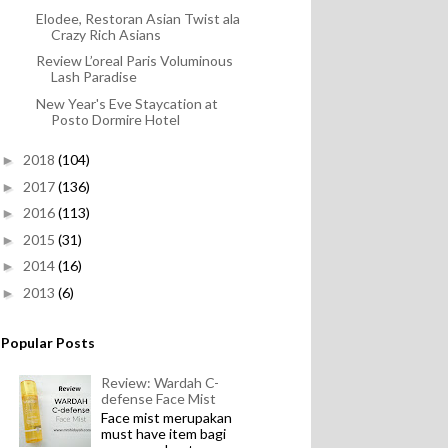
Elodee, Restoran Asian Twist ala
Crazy Rich Asians
Review L’oreal Paris Voluminous
Lash Paradise
New Year's Eve Staycation at
Posto Dormire Hotel
2018
(104)
►
2017
(136)
►
2016
(113)
►
2015
(31)
►
2014
(16)
►
2013
(6)
►
Popular Posts
Review: Wardah C-
defense Face Mist
Face mist merupakan
must have item bagi