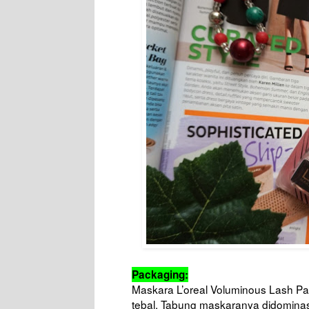
Packaging:
Maskara L’oreal Voluminous Lash Par
tebal. Tabung maskaranya didomina