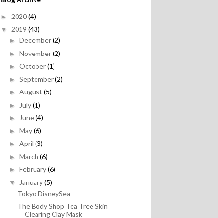
2020
(4)
►
2019
(43)
▼
December
(2)
►
November
(2)
►
October
(1)
►
September
(2)
►
August
(5)
►
July
(1)
►
June
(4)
►
May
(6)
►
April
(3)
►
March
(6)
►
February
(6)
►
January
(5)
▼
Tokyo DisneySea
The Body Shop Tea Tree Skin
Clearing Clay Mask