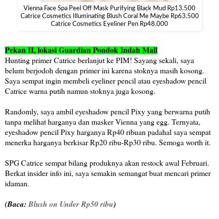
Vienna Face Spa Peel Off Mask Purifying Black Mud Rp13.500
Catrice Cosmetics Illuminating Blush Coral Me Maybe Rp63.500
Catrice Cosmetics Eyeliner Pen Rp48.000
Pekan II, lokasi Guardian Pondok Indah Mall
Hunting primer Catrice berlanjut ke PIM! Sayang sekali, saya
belum berjodoh dengan primer ini karena stoknya masih kosong.
Saya sempat ingin membeli eyeliner pencil atau eyeshadow pencil
Catrice warna putih namun stoknya juga kosong.
Randomly, saya ambil eyeshadow pencil Pixy yang berwarna putih
tanpa melihat harganya dan masker Vienna yang egg. Ternyata,
eyeshadow pencil Pixy harganya Rp40 ribuan padahal saya sempat
menerka harganya berkisar Rp20 ribu-Rp30 ribu. Semoga worth it.
SPG Catrice sempat bilang produknya akan restock awal Februari.
Berkat insider info ini, saya semakin semangat buat mencari primer
idaman.
(Baca:
Blush on Under Rp50 ribu
)