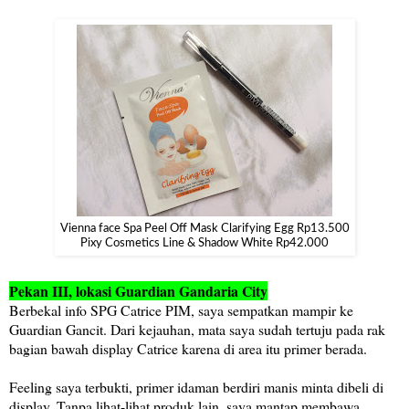
Vienna face Spa Peel Off Mask Clarifying Egg Rp13.500
Pixy Cosmetics Line & Shadow White Rp42.000
Pekan III, lokasi Guardian Gandaria City
Berbekal info SPG Catrice PIM, saya sempatkan mampir ke
Guardian Gancit. Dari kejauhan, mata saya sudah tertuju pada rak
bagian bawah display Catrice karena di area itu primer berada.
Feeling saya terbukti, primer idaman berdiri manis minta dibeli di
display. Tanpa lihat-lihat produk lain, saya mantap membawa