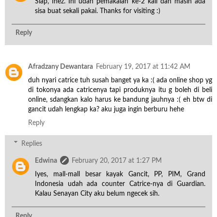
Siap, Inez. Ini udah pemakaian ke-2 kali dan masih ada
sisa buat sekali pakai. Thanks for visiting :)
Reply
Afradzany Dewantara
February 19, 2017 at 11:42 AM
duh nyari catrice tuh susah banget ya ka :( ada online shop yg
di tokonya ada catricenya tapi produknya itu g boleh di beli
online, sdangkan kalo harus ke bandung jauhnya :( eh btw di
gancit udah lengkap ka? aku juga ingin berburu hehe
Reply
Replies
Edwina
February 20, 2017 at 1:27 PM
Iyes, mall-mall besar kayak Gancit, PP, PIM, Grand
Indonesia udah ada counter Catrice-nya di Guardian.
Kalau Senayan City aku belum ngecek sih.
Reply